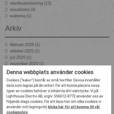
utomhusbelysning (15)
visualisera (4)
wabema (1)
Arkiv
februari 2026
(1)
oktober 2025
(1)
juli 2025
(1)
november 2023
(1)
oktober 2021
(1)
Denna webbplats använder cookies
mars 2021
(2)
Cookies ("kakor") består av små textfiler. Dessa innehåller
februari 2021
(1)
data som lagras på din enhet. För att kunna placera vissa
juni 2020
(1)
typer av cookies behöver vi inhämta ditt samtycke. Vi på
december 2019
(1)
Lighthouse Electro AB, orgnr. 556612-8772 använder oss av
följande slags cookies. För att läsa mer om vilka cookies vi
november 2019
(1)
använder och lagringstid,
klicka här för att komma till vår
maj 2019
(1)
cookiepolicy.