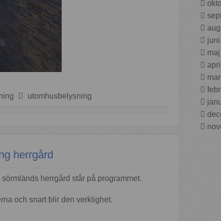
okt
sep
aug
jun
maj
apr
mar
feb
ning
utomhusbelysning
jan
dec
nov
ng herrgård
 en sörmländs herrgård står på programmet.
na och snart blir den verklighet.