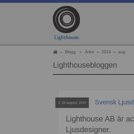
Blogg
»
Arkiv
»
2014
»
aug
»
Lighthousebloggen
Svensk Ljusd
28 augusti, 2014
Lighthouse AB är a
Ljusdesigner.