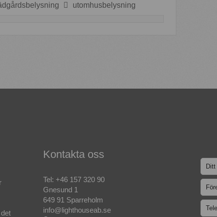
ädgårdsbelysning
utomhusbelysning
Kontakta oss
Tel:
+46 157 320 90
r
Gnesund 1
649 91 Sparreholm
info@lighthouseab.se
 det