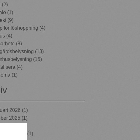
 (2)
io (1)
ekt (9)
 för löshoppning (4)
us (4)
rbete (8)
gårdsbelysning (13)
husbelysning (15)
alisera (4)
ema (1)
iv
ruari 2026
(1)
ober 2025
(1)
 2025
(1)
ember 2023
(1)