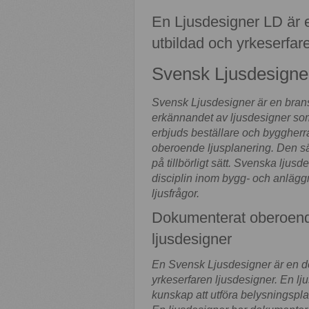
En Ljusdesigner LD är
utbildad och yrkeserfare
Svensk Ljusdesigne
Svensk Ljusdesigner är en brans
erkännandet av ljusdesigner so
erbjuds beställare och byggherra
oberoende ljusplanering. Den sä
på tillbörligt sätt. Svenska ljusd
disciplin inom bygg- och anläg
ljusfrågor.
Dokumenterat oberoende
ljusdesigner
En Svensk Ljusdesigner är en d
yrkeserfaren ljusdesigner. En l
kunskap att utföra belysningsplan