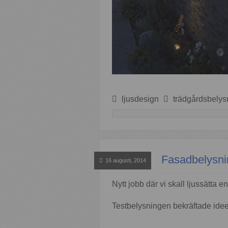
ljusdesign
trädgårdsbelys
Fasadbelysni
16 augusti, 2014
Nytt jobb där vi skall ljussätta
Testbelysningen bekräftade ideer