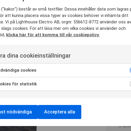
okt
ela vägen från planering och design till den
mar
("kakor") består av små textfiler. Dessa innehåller data som lagras 
ör att kunna placera vissa typer av cookies behöver vi inhämta ditt
feb
e. Vi på Lighthouse Electro AB, orgnr. 556612-8772 använder oss a
jun
 slags cookies. För att läsa mer om vilka cookies vi använder och
dec
tid,
klicka här för att komma till vår cookiepolicy.
nov
maj
mar
ra dina cookieinställningar
aug
sep
dvändiga cookies
juli
maj
kies för statistik
feb
aug
maj
feb
ast nödvändiga
Acceptera alla
jan
dec