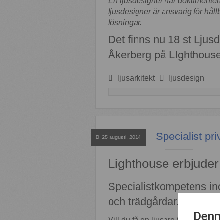
En ljusdesigner har dokumenter
ljusdesigner är ansvarig för hå
lösningar.
Det finns nu 18 st Ljus
Åkerberg på LIghthouse
ljusarkitekt
ljusdesign
Specialist pr
25 augusti, 2014
Lighthouse erbjuder
Specialistkompetens ino
och trädgårdar.
Denn
Vill du få en ljusare tillvaro i dit