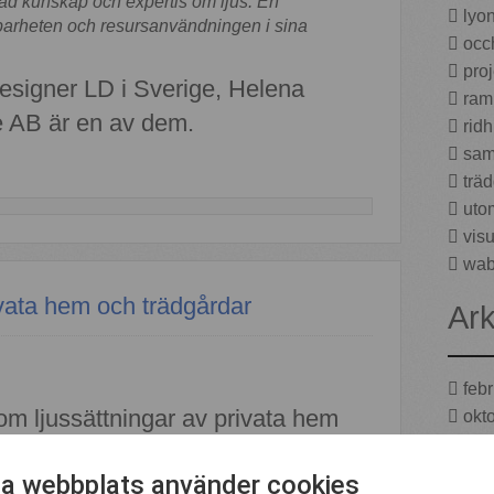
ad kunskap och expertis om ljus. En
lyon
llbarheten och resursanvändningen i sina
occh
proj
designer LD i Sverige, Helena
ramp
 AB är en av dem.
ridh
sama
träd
utom
visu
wab
ivata hem och trädgårdar
Ark
feb
m ljussättningar av privata hem
okt
juli
nov
a webbplats använder cookies
t hem eller i din trädgård? Tveka inte att ta