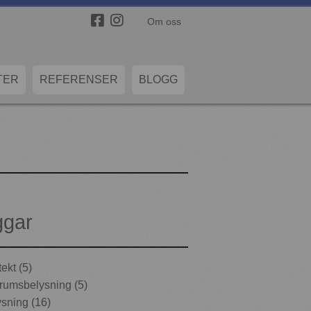
Om oss
TER
REFERENSER
BLOGG
ggar
tekt (5)
umsbelysning (5)
sning (16)