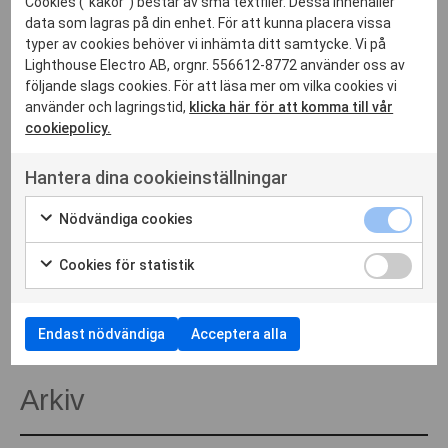
ljusdesigner id (11)
Cookies ("kakor") består av små textfiler. Dessa innehåller
data som lagras på din enhet. För att kunna placera vissa
ljusdesigner LD (2)
typer av cookies behöver vi inhämta ditt samtycke. Vi på
ljusfestival (2)
Lighthouse Electro AB, orgnr. 556612-8772 använder oss av
ljusskolan (3)
följande slags cookies. För att läsa mer om vilka cookies vi
löshoppningsramp (5)
använder och lagringstid,
klicka här för att komma till vår
lyon (2)
cookiepolicy.
occhio (1)
Hantera dina cookieinställningar
projekt (9)
ramp för löshoppning (4)
Nödvändiga cookies
ridhus (4)
samarbete (8)
Cookies för statistik
trädgårdsbelysning (13)
utomhusbelysning (15)
visualisera (4)
Endast nödvändiga
Acceptera alla
wabema (1)
Arkiv