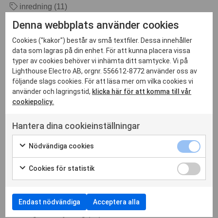
inredning (11)
kontorbelysning (1)
Denna webbplats använder cookies
lakritsfestivalen (1)
Cookies ("kakor") består av små textfiler. Dessa innehåller
ljusarkitekt (28)
data som lagras på din enhet. För att kunna placera vissa
ljusarkivet (1)
typer av cookies behöver vi inhämta ditt samtycke. Vi på
ljusdesign (26)
Lighthouse Electro AB, orgnr. 556612-8772 använder oss av
ljusdesigner id (11)
följande slags cookies. För att läsa mer om vilka cookies vi
ljusdesigner LD (2)
använder och lagringstid,
klicka här för att komma till vår
cookiepolicy.
ljusfestival (2)
ljusskolan (3)
Hantera dina cookieinställningar
löshoppningsramp (5)
lyon (2)
Nödvändiga cookies
occhio (1)
projekt (9)
Cookies för statistik
ramp för löshoppning (4)
ridhus (4)
samarbete (8)
Endast nödvändiga
Acceptera alla
trädgårdsbelysning (13)