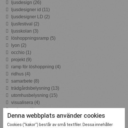
ljusdesign (26)
ljusdesigner id (11)
ljusdesigner LD (2)
ljusfestival (2)
ljusskolan (3)
löshoppningsramp (5)
lyon (2)
occhio (1)
projekt (9)
ramp för löshoppning (4)
ridhus (4)
samarbete (8)
trädgårdsbelysning (13)
utomhusbelysning (15)
visualisera (4)
wabema (1)
Denna webbplats använder cookies
Arkiv
Cookies ("kakor") består av små textfiler. Dessa innehåller