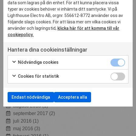
data som lagras på din enhet. För att kunna placera vissa
typer av cookies behöver vi inhämta ditt samtycke. Vi på
februari 2026
(1)
Lighthouse Electro AB, orgnr. 556612-8772 använder oss av
följande slags cookies. För att läsa mer om vilka cookies vi
oktober 2025
(1)
använder och lagringstid,
klicka här för att komma till vår
juli 2025
(1)
cookiepolicy.
november 2023
(1)
oktober 2021
(1)
Hantera dina cookieinställningar
mars 2021
(2)
februari 2021
(1)
Nödvändiga cookies
juni 2020
(1)
december 2019
(1)
Cookies för statistik
november 2019
(1)
maj 2019
(1)
Endast nödvändiga
Acceptera alla
mars 2019
(1)
augusti 2018
(1)
september 2017
(2)
juli 2016
(1)
maj 2016
(3)