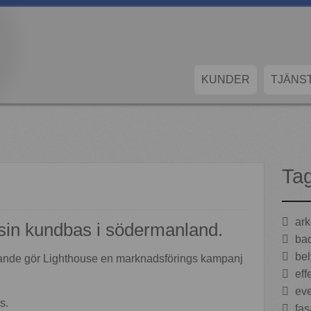
KUNDER
TJÄNS
Ta
arki
 sin kundbas i södermanland.
bad
bel
agande gör Lighthouse en marknadsförings kampanj
effe
eve
s.
fas