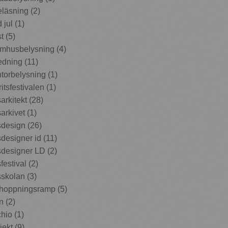
eläsning (2)
jul (1)
t (5)
mhusbelysning (4)
edning (11)
torbelysning (1)
itsfestivalen (1)
arkitekt (28)
arkivet (1)
sdesign (26)
sdesigner id (11)
sdesigner LD (2)
festival (2)
sskolan (3)
hoppningsramp (5)
n (2)
hio (1)
ekt (9)