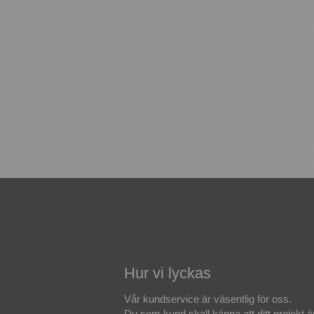
Hur vi lyckas
Vår kundservice är väsentlig för oss.
Du som kund skall känna att ditt projekt ä