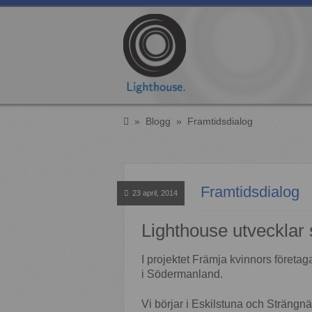
»
Blogg
»
Framtidsdialog
Framtidsdialog
23 april, 2014
Lighthouse utvecklar
I projektet Främja kvinnors föret
i Södermanland.
Vi börjar i Eskilstuna och Strängnä