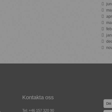
jun
ma
apr
ma
feb
jan
de
no
Kontakta oss
Tel:
+46 157 320 90
r