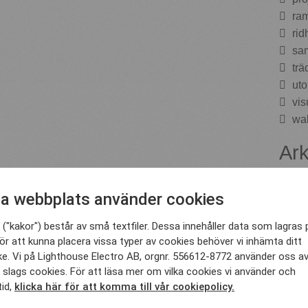
ram
rid
sam
trä
uto
vis
wab
Ark
a webbplats använder cookies
feb
okt
("kakor") består av små textfiler. Dessa innehåller data som lagras 
jul
ör att kunna placera vissa typer av cookies behöver vi inhämta ditt
no
e. Vi på Lighthouse Electro AB, orgnr. 556612-8772 använder oss a
okt
 slags cookies. För att läsa mer om vilka cookies vi använder och
ma
tid,
klicka här för att komma till vår cookiepolicy.
feb