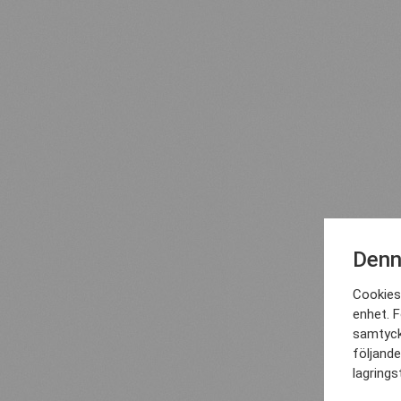
Denn
Cookies 
enhet. F
samtyck
följande
lagrings