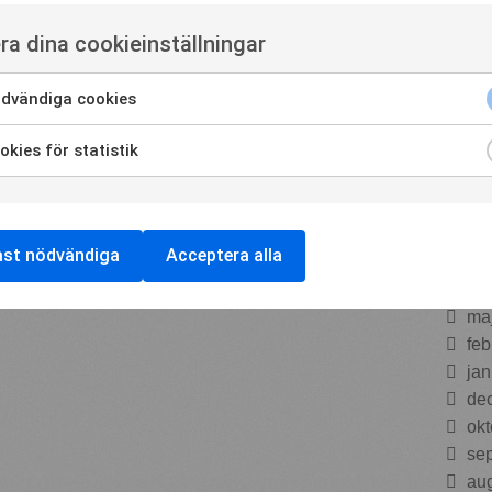
jun
ra dina cookieinställningar
de
no
ma
dvändiga cookies
ma
kies för statistik
aug
se
jul
ma
ast nödvändiga
Acceptera alla
feb
aug
ma
feb
jan
de
okt
se
aug