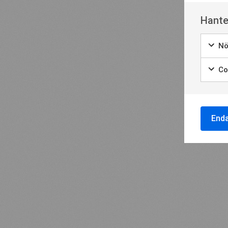
Hante
Nö
Coo
End