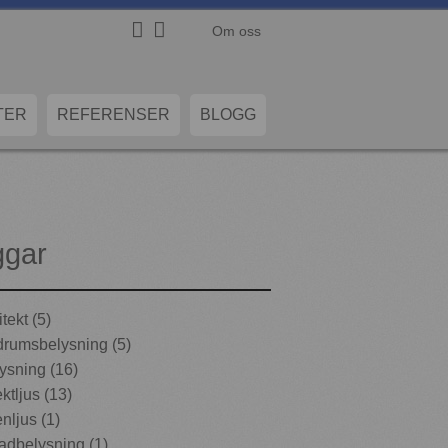
Om oss
TER
REFERENSER
BLOGG
ggar
tekt (5)
rumsbelysning (5)
ysning (16)
ktljus (13)
nljus (1)
adbelysning (1)