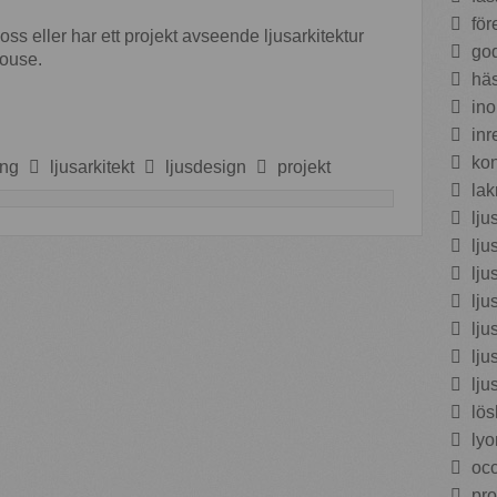
för
oss eller har ett projekt avseende ljusarkitektur
god 
house.
häs
ino
inr
kon
ing
ljusarkitekt
ljusdesign
projekt
lakr
ljus
ljus
lju
lju
lju
ljus
lju
lös
lyo
occ
proj