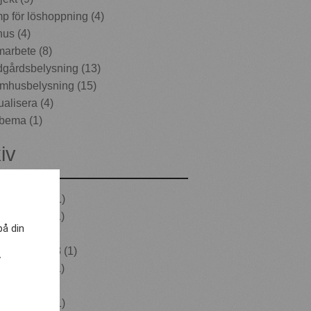
p för löshoppning (4)
hus (4)
arbete (8)
dgårdsbelysning (13)
mhusbelysning (15)
ualisera (4)
ema (1)
iv
ruari 2026
(1)
ober 2025
(1)
på din
i 2025
(1)
vember 2023
(1)
v
ober 2021
(1)
rs 2021
(2)
ruari 2021
(1)