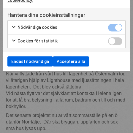
cookiepolicy.
ljussättningen. Vi kontaktade Helena och fick hjälp med
vårt hus i Danderyd som vi renoverade då. Huset var på
Hantera dina cookieinställningar
300 kvm och hon ljussatte både utomhus och inomhus.
Det var ett väldigt omfattande och avancerat system. Vi
Nödvändiga cookies
hade ca 200 spotlights i taket inne och det blev galet
läckert!
Cookies för statistik
Nästa projekt var en ny Elonbutik som behövde bra
belysning. Butiksytan var på 600 kvm och vi ville ha en
himmel i butiken som gav dagsljus känsla. Helena ritade
Endast nödvändiga
Acceptera alla
och tog fram armaturer och det blev väldigt snyggt.
När vi flyttade från vårt hus till lägenhet på Östermalm tog
vi återigen hjälp av Lighthouse med ljussättningen i hela
lägenheten. Det blev också jättebra.
Vid nästa flytt var det självklart att kontakta Helena igen
för att få bra belysning i alla rum, badrum och till och med
bokhyllor.
Det senaste projektet nu är vårt sommarställe på en ö
utanför Norrtälje. Där ska bryggan, uppfarten och sex
små hus lysas upp.