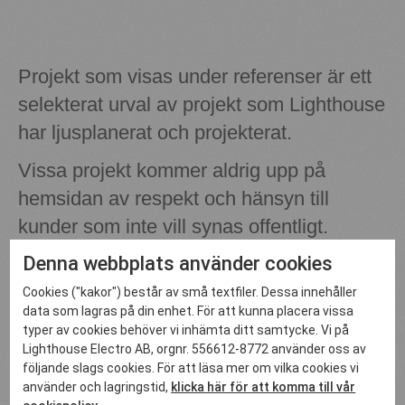
Projekt som visas under referenser är ett
selekterat urval av projekt som Lighthouse
har ljusplanerat och projekterat.
Vissa projekt kommer aldrig upp på
hemsidan av respekt och hänsyn till
kunder som inte vill synas offentligt.
Denna webbplats använder cookies
En kund kommenterar samarbetet
Cookies ("kakor") består av små textfiler. Dessa innehåller
med Lighthouse
data som lagras på din enhet. För att kunna placera vissa
typer av cookies behöver vi inhämta ditt samtycke. Vi på
Patrik Stenlund
Lighthouse Electro AB, orgnr. 556612-8772 använder oss av
"Första gången jag kom i kontakt med LIghthouse och
följande slags cookies. För att läsa mer om vilka cookies vi
Helena Åkerberg var via en rekommendation. En bekant
använder och lagringstid,
klicka här för att komma till vår
byggde hus i Djursholm och tog hjälp av Lighthouse med